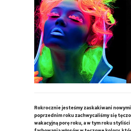
Rokrocznie jesteśmy zaskakiwani nowymi 
poprzednim roku zachwycaliśmy się tęczow
wakacyjną porę roku, a w tym roku styliści
farbowania włosów w tęczowe kolory, któ