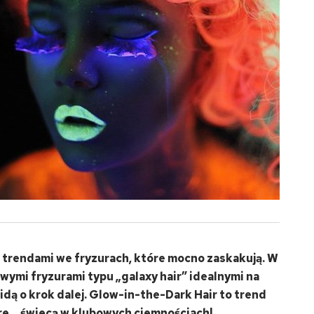
trendami we fryzurach, które mocno zaskakują. W
ymi fryzurami typu „galaxy hair” idealnymi na
 idą o krok dalej. Glow-in-the-Dark Hair to trend
re… świecą w klubowych ciemnościach!