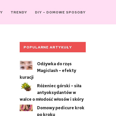
Y
TRENDY
DIY – DOMOWE SPOSOBY
POPULARNE ARTYKUŁY
Odżywka do rzęs
Magiclash – efekty
kuracji
Różeniec górski – siła
antyoksydantów w
walce o młodość włosów i skóry
Domowy pedicure krok
po kroku