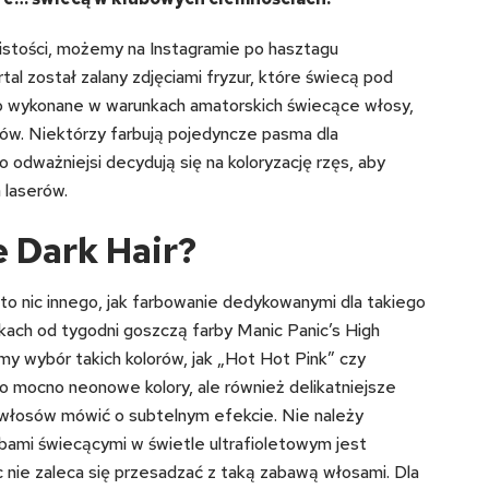
wistości, możemy na Instagramie po hasztagu
tal został zalany zdjęciami fryzur, które świecą pod
ko wykonane w warunkach amatorskich świecące włosy,
tów. Niektórzy farbują pojedyncze pasma dla
co odważniejsi decydują się na koloryzację rzęs, aby
 laserów.
e Dark Hair?
to nic innego, jak farbowanie dedykowanymi dla takiego
ach od tygodni goszczą farby Manic Panic’s High
my wybór takich kolorów, jak „Hot Hot Pink” czy
ylko mocno neonowe kolory, ale również delikatniejsze
 włosów mówić o subtelnym efekcie. Nie należy
rbami świecącymi w świetle ultrafioletowym jest
c nie zaleca się przesadzać z taką zabawą włosami. Dla