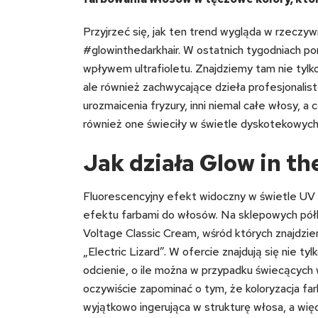
Przyjrzeć się, jak ten trend wygląda w rzeczy
#glowinthedarkhair. W ostatnich tygodniach por
wpływem ultrafioletu. Znajdziemy tam nie tyl
ale również zachwycające dzieła profesjonalis
urozmaicenia fryzury, inni niemal całe włosy, a 
również one świeciły w świetle dyskotekowych
Jak działa Glow in th
Fluorescencyjny efekt widoczny w świetle UV 
efektu farbami do włosów. Na sklepowych półk
Voltage Classic Cream, wśród których znajdzie
„Electric Lizard”. W ofercie znajdują się nie t
odcienie, o ile można w przypadku świecących
oczywiście zapominać o tym, że koloryzacja fa
wyjątkowo ingerująca w strukturę włosa, a wię