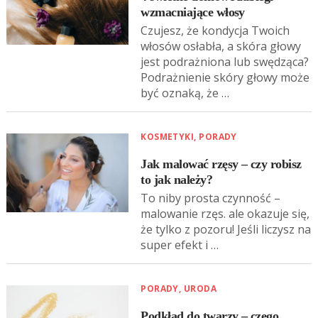
wzmacniające włosy
Czujesz, że kondycja Twoich
włosów osłabła, a skóra głowy
jest podrażniona lub swędząca?
Podrażnienie skóry głowy może
być oznaką, że …
KOSMETYKI
,
PORADY
Jak malować rzęsy – czy robisz
to jak należy?
To niby prosta czynność –
malowanie rzęs. ale okazuje się,
że tylko z pozoru! Jeśli liczysz na
super efekt i …
PORADY
,
URODA
Podkład do twarzy – czego