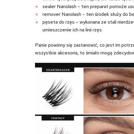
sealer Nanolash – ten preparat pomoże usun
remover Nanolash – ten środek służy do b
pęseta do rzęs – wykonana ze stali nierdz
umieszczenie ich na linii rzęs.
Panie powinny się zastanowić, co jest im pot
wszystkie akcesoria, to śmiało mogą zdecydowa