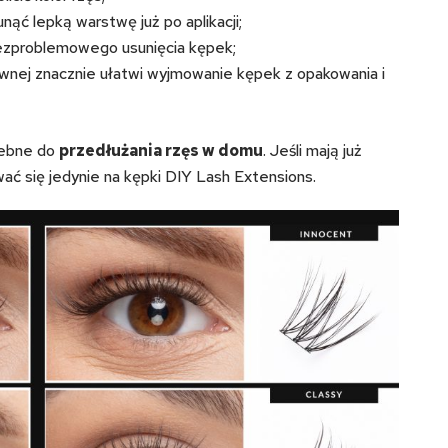
ąć lepką warstwę już po aplikacji;
ezproblemowego usunięcia kępek;
ewnej znacznie ułatwi wyjmowanie kępek z opakowania i
rzebne do
przedłużania rzęs w domu
. Jeśli mają już
ć się jedynie na kępki DIY Lash Extensions.