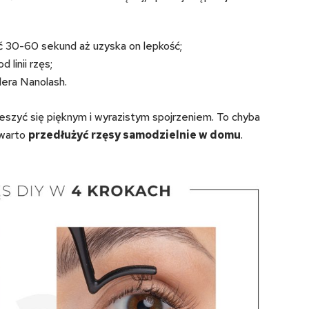
ć 30-60 sekund aż uzyska on lepkość;
linii rzęs;
era Nanolash.
eszyć się pięknym i wyrazistym spojrzeniem. To chyba
 warto
przedłużyć rzęsy samodzielnie w domu
.