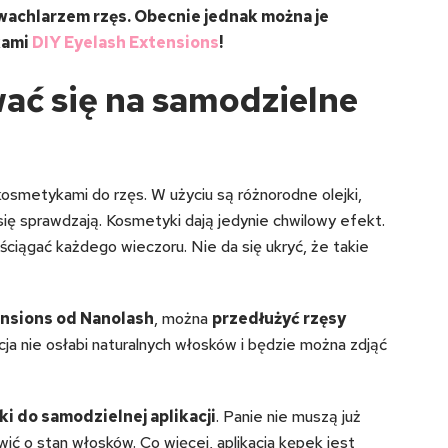
 wachlarzem rzęs. Obecnie jednak można je
kami
DIY Eyelash Extensions
!
ać się na samodzielne
osmetykami do rzęs. W użyciu są różnorodne olejki,
się sprawdzają. Kosmetyki dają jedynie chwilowy efekt.
ściągać każdego wieczoru. Nie da się ukryć, że takie
nsions od Nanolash
, można
przedłużyć rzęsy
acja nie osłabi naturalnych włosków i będzie można zdjąć
i do samodzielnej aplikacji
. Panie nie muszą już
ić o stan włosków. Co więcej, aplikacja kępek jest