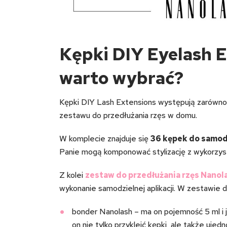
Kępki DIY Eyelash E
warto wybrać?
Kępki DIY Lash Extensions występują zarówno 
zestawu do przedłużania rzęs w domu.
W komplecie znajduje się
36 kępek do samodz
Panie mogą komponować stylizację z wykorzy
Z kolei
zestaw do przedłużania rzęs Nanol
wykonanie samodzielnej aplikacji. W zestawie d
bonder Nanolash – ma on pojemność 5 ml i j
on nie tylko przykleić kępki, ale także ujedno