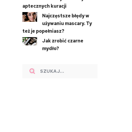
aptecznych kuracji
Najczęstsze błędy w
używaniu mascary. Ty
też je popełniasz?
Jak zrobić czarne
mydło?