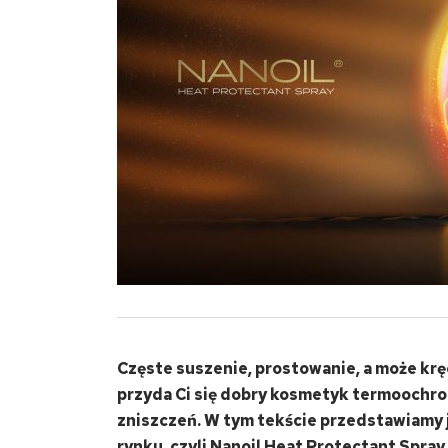
Częste suszenie, prostowanie, a może krę
przyda Ci się dobry kosmetyk termoochro
zniszczeń. W tym tekście przedstawiamy 
rynku, czyli Nanoil Heat Protectant Spray