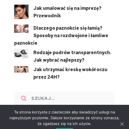
Jak umalować się na imprezę?
Przewodnik
Dlaczego paznokcie się łamią?
Sposoby na rozdwojone i łamliwe
paznokcie
Rodzaje pudrów transparentnych.
Jak wybrać najlepszy?
Jak utrzymać kreskę wokół oczu
przez 24H?
Ta strona korzysta z ciasteczek aby świadczyć usługi na
najwyższym poziomie. Dalsze korzystanie ze strony oznacza,
że zgadzasz się na ich użycie.
BeautyStyle
Copyright © 2026.