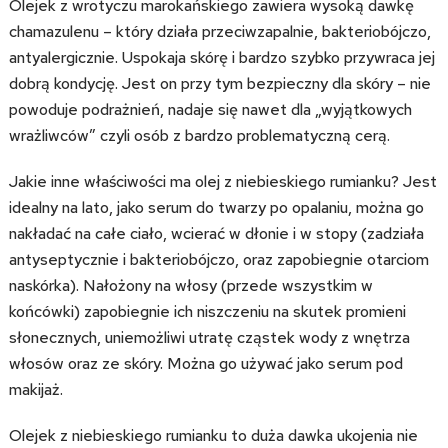
Olejek z wrotyczu marokańskiego zawiera wysoką dawkę
chamazulenu – który działa przeciwzapalnie, bakteriobójczo,
antyalergicznie. Uspokaja skórę i bardzo szybko przywraca jej
dobrą kondycję. Jest on przy tym bezpieczny dla skóry – nie
powoduje podrażnień, nadaje się nawet dla „wyjątkowych
wrażliwców” czyli osób z bardzo problematyczną cerą.
Jakie inne właściwości ma olej z niebieskiego rumianku? Jest
idealny na lato, jako serum do twarzy po opalaniu, można go
nakładać na całe ciało, wcierać w dłonie i w stopy (zadziała
antyseptycznie i bakteriobójczo, oraz zapobiegnie otarciom
naskórka). Nałożony na włosy (przede wszystkim w
końcówki) zapobiegnie ich niszczeniu na skutek promieni
słonecznych, uniemożliwi utratę cząstek wody z wnętrza
włosów oraz ze skóry. Można go używać jako serum pod
makijaż.
Olejek z niebieskiego rumianku to duża dawka ukojenia nie