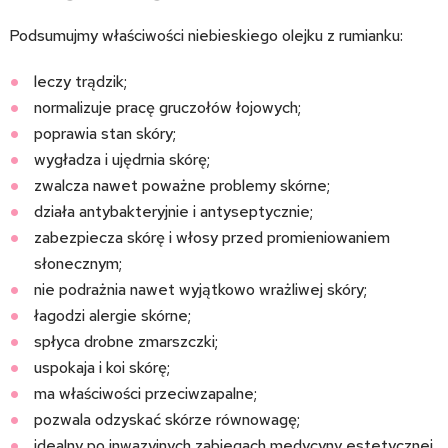
Podsumujmy właściwości niebieskiego olejku z rumianku:
leczy trądzik;
normalizuje pracę gruczołów łojowych;
poprawia stan skóry;
wygładza i ujędrnia skórę;
zwalcza nawet poważne problemy skórne;
działa antybakteryjnie i antyseptycznie;
zabezpiecza skórę i włosy przed promieniowaniem
słonecznym;
nie podrażnia nawet wyjątkowo wrażliwej skóry;
łagodzi alergie skórne;
spłyca drobne zmarszczki;
uspokaja i koi skórę;
ma właściwości przeciwzapalne;
pozwala odzyskać skórze równowagę;
idealny po inwazyjnych zabiegach medycyny estetycznej.