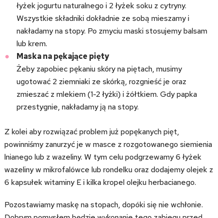
łyżek jogurtu naturalnego i 2 łyżek soku z cytryny.
Wszystkie składniki dokładnie ze sobą mieszamy i
nakładamy na stopy. Po zmyciu maski stosujemy balsam
lub krem.
Maska na pękające pięty
Żeby zapobiec pękaniu skóry na piętach, musimy
ugotować 2 ziemniaki ze skórką, rozgnieść je oraz
zmieszać z mlekiem (1-2 łyżki) i żółtkiem. Gdy papka
przestygnie, nakładamy ją na stopy.
Z kolei aby rozwiązać problem już popękanych pięt,
powinniśmy zanurzyć je w masce z rozgotowanego siemienia
lnianego lub z wazeliny. W tym celu podgrzewamy 6 łyżek
wazeliny w mikrofalówce lub rondelku oraz dodajemy olejek z
6 kapsułek witaminy E i kilka kropel olejku herbacianego.
Pozostawiamy maskę na stopach, dopóki się nie wchłonie.
Dobrym pomysłem będzie wykonanie tego zabiegu przed