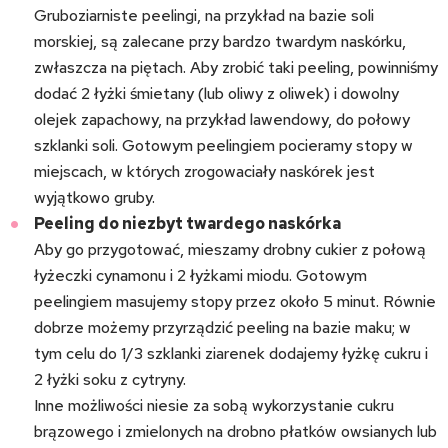
Gruboziarniste peelingi, na przykład na bazie soli
morskiej, są zalecane przy bardzo twardym naskórku,
zwłaszcza na piętach. Aby zrobić taki peeling, powinniśmy
dodać 2 łyżki śmietany (lub oliwy z oliwek) i dowolny
olejek zapachowy, na przykład lawendowy, do połowy
szklanki soli. Gotowym peelingiem pocieramy stopy w
miejscach, w których zrogowaciały naskórek jest
wyjątkowo gruby.
Peeling do niezbyt twardego naskórka
Aby go przygotować, mieszamy drobny cukier z połową
łyżeczki cynamonu i 2 łyżkami miodu. Gotowym
peelingiem masujemy stopy przez około 5 minut. Równie
dobrze możemy przyrządzić peeling na bazie maku; w
tym celu do 1/3 szklanki ziarenek dodajemy łyżkę cukru i
2 łyżki soku z cytryny.
Inne możliwości niesie za sobą wykorzystanie cukru
brązowego i zmielonych na drobno płatków owsianych lub