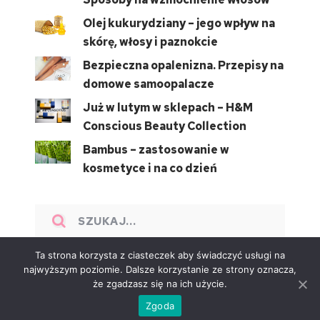
Olej kukurydziany – jego wpływ na
skórę, włosy i paznokcie
Bezpieczna opalenizna. Przepisy na
domowe samoopalacze
Już w lutym w sklepach – H&M
Conscious Beauty Collection
Bambus – zastosowanie w
kosmetyce i na co dzień
Ta strona korzysta z ciasteczek aby świadczyć usługi na
najwyższym poziomie. Dalsze korzystanie ze strony oznacza,
że zgadzasz się na ich użycie.
BeautyStyle
Copyright © 2026.
Zgoda