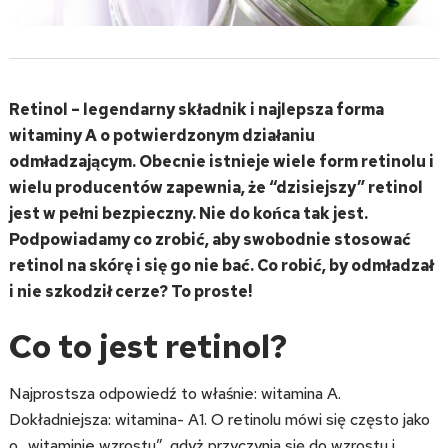
Retinol – legendarny składnik i najlepsza forma
witaminy A o potwierdzonym działaniu
odmładzającym. Obecnie istnieje wiele form retinolu i
wielu producentów zapewnia, że “dzisiejszy” retinol
jest w pełni bezpieczny. Nie do końca tak jest.
Podpowiadamy co zrobić, aby swobodnie stosować
retinol na skórę i się go nie bać. Co robić, by odmładzał
i nie szkodził cerze? To proste!
Co to jest retinol?
Najprostsza odpowiedź to właśnie: witamina A.
Dokładniejsza: witamina- A1. O retinolu mówi się często jako
o „witaminie wzrostu”, gdyż przyczynia się do wzrostu i