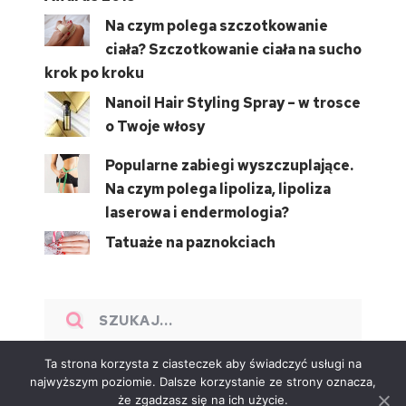
Na czym polega szczotkowanie
ciała? Szczotkowanie ciała na sucho
krok po kroku
Nanoil Hair Styling Spray – w trosce
o Twoje włosy
Popularne zabiegi wyszczuplające.
Na czym polega lipoliza, lipoliza
laserowa i endermologia?
Tatuaże na paznokciach
Ta strona korzysta z ciasteczek aby świadczyć usługi na
najwyższym poziomie. Dalsze korzystanie ze strony oznacza,
że zgadzasz się na ich użycie.
BeautyStyle
Copyright © 2026.