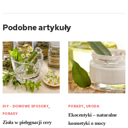
Podobne artykuły
,
,
DIY - DOMOWE SPOSOBY
PORADY
URODA
PORADY
Ekoceutyki – naturalne
Zioła w pielęgnacji cery
kosmetyki o mocy