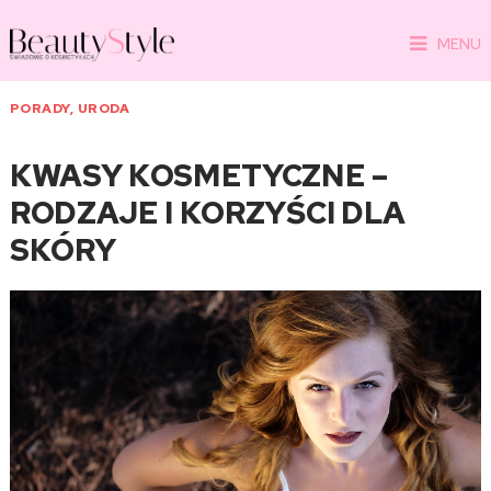
MENU
PORADY
,
URODA
KWASY KOSMETYCZNE –
RODZAJE I KORZYŚCI DLA
SKÓRY