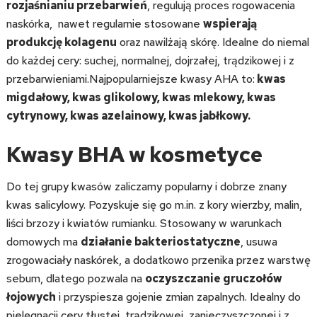
rozjaśnianiu przebarwień
, regulują proces rogowacenia
naskórka, nawet regularnie stosowane
wspierają
produkcję kolagenu
oraz nawilżają skórę. Idealne do niemal
do każdej cery: suchej, normalnej, dojrzałej, trądzikowej i z
przebarwieniami.Najpopularniejsze kwasy AHA to:
kwas
migdałowy, kwas glikolowy, kwas mlekowy, kwas
cytrynowy, kwas azelainowy, kwas jabłkowy.
Kwasy BHA w kosmetyce
Do tej grupy kwasów zaliczamy popularny i dobrze znany
kwas salicylowy. Pozyskuje się go m.in. z kory wierzby, malin,
liści brzozy i kwiatów rumianku. Stosowany w warunkach
domowych ma
działanie bakteriostatyczne
, usuwa
zrogowaciały naskórek, a dodatkowo przenika przez warstwę
sebum, dlatego pozwala na
oczyszczanie gruczołów
łojowych
i przyspiesza gojenie zmian zapalnych. Idealny do
pielęgnacji cery tłustej, trądzikowej, zanieczyszczonej i z